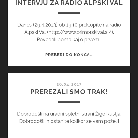
INTERVJU ZA RADIO ALPSKI VAL
Danes (29.4.2013) ob 19:10 preklopite na radio
Alpski Val (http://www.primorskival.si/).
Povedali bomo kaj o prvem…
INTERVJU
PREBERI DO KONCA…
ZA
RADIO
ALPSKI
VAL
26.04.2013
PREREZALI SMO TRAK!
Dobrodošli na uradni spletni strani Žige Rustja.
Dobrodošli in ostanite kolikor se vam poželi!