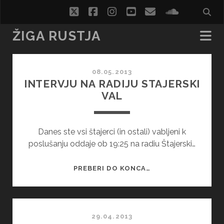
twitter
facebook
instagram
youtube
email
soundcl
ŽIGA RUSTJA
Žiga
08.05.2013
Rustja
INTERVJU NA RADIJU STAJERSKI
VAL
Posts
Danes ste vsi štajerci (in ostali) vabljeni k
poslušanju oddaje ob 19:25 na radiu Štajerski…
INTERVJU
PREBERI DO KONCA…
NA
RADIJU
STAJERSKI
VAL
29.04.2013