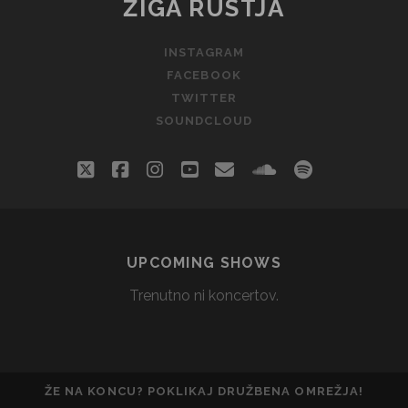
ŽIGA RUSTJA
INSTAGRAM
FACEBOOK
TWITTER
SOUNDCLOUD
twitter
facebook
instagram
youtube
email
soundcloud
spotify
social_i
UPCOMING SHOWS
Trenutno ni koncertov.
ŽE NA KONCU? POKLIKAJ DRUŽBENA OMREŽJA!