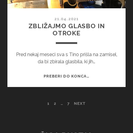
21.04.2021
ZBLIŽAJMO GLASBO IN
OTROKE
Pred nekaj meseci sva s Tino prišla na zamisel,
da bi zbirala glasbila, ki jih…
ZBLIŽAJMO
PREBERI DO KONCA…
GLASBO
IN
OTROKE
ŠTEVILČENJE
1
2
…
7
NEXT
PRISPEVKOV