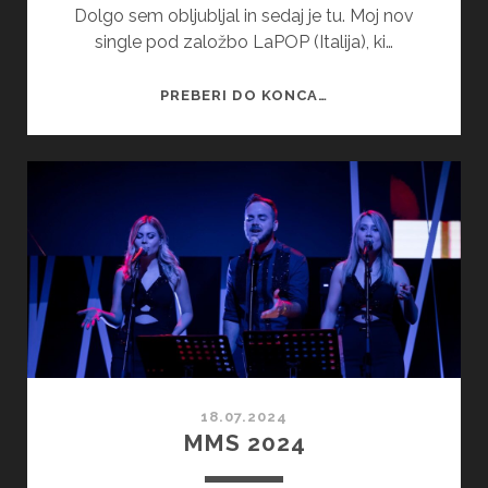
Dolgo sem obljubljal in sedaj je tu. Moj nov
single pod založbo LaPOP (Italija), ki…
EVERYONE
PREBERI DO KONCA…
LOVES
(ME)
–
OUT
NOW!
18.07.2024
MMS 2024