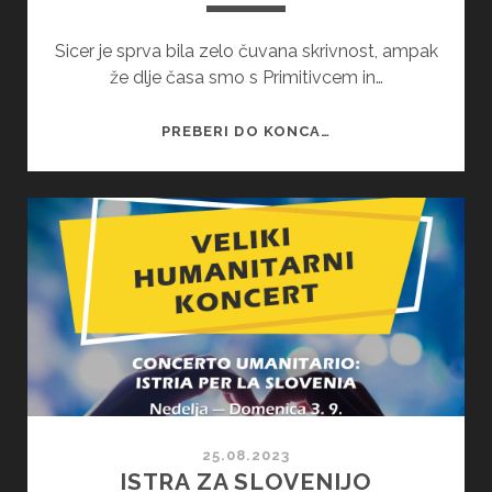
Sicer je sprva bila zelo čuvana skrivnost, ampak
že dlje časa smo s Primitivcem in…
ZMELKOOW,
PREBERI DO KONCA…
ŽE
24
LET.
25.08.2023
ISTRA ZA SLOVENIJO