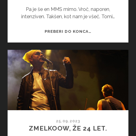
Pa je še en MMS mimo. Vroč, naporen,
intenziven. Takšen, kot nam je všeč. Tomi…
MMS
PREBERI DO KONCA…
2024
25.09.2023
ZMELKOOW, ŽE 24 LET.