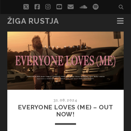
twitter
facebook
instagram
youtube
email
soundcloud
spotify
social_i
ŽIGA RUSTJA
Žiga
Rustja
Posts
31.08.2024
EVERYONE LOVES (ME) – OUT
NOW!