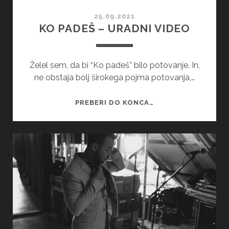
25.09.2021
KO PADEŠ – URADNI VIDEO
Želel sem, da bi “Ko padeš” bilo potovanje. In,
ne obstaja bolj širokega pojma potovanja,…
KO
PREBERI DO KONCA…
PADEŠ
–
URADNI
VIDEO