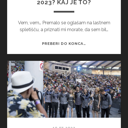
2023? KAJ JE TO?
Vem, vem… Premalo se oglašam na lastnem
spletišču, a priznati mi morate, da sem bil…
2023?
PREBERI DO KONCA…
KAJ
JE
TO?
10.07.2022