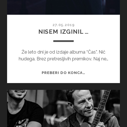
27.05.2019
NISEM IZGINIL …
Že leto dni je od izdaje albuma “Čas”. Nič
hudega. Brez pretresljivih premikov. Naj ne…
NISEM
PREBERI DO KONCA…
IZGINIL
…