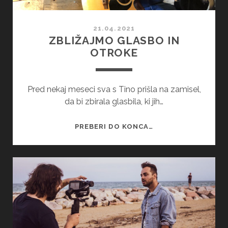
21.04.2021
ZBLIŽAJMO GLASBO IN
OTROKE
Pred nekaj meseci sva s Tino prišla na zamisel,
da bi zbirala glasbila, ki jih…
ZBLIŽAJMO
PREBERI DO KONCA…
GLASBO
IN
OTROKE