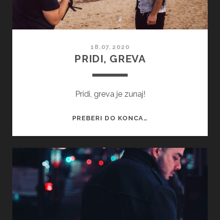
18.07.2020
PRIDI, GREVA
Pridi, greva je zunaj!
PRIDI,
PREBERI DO KONCA…
GREVA