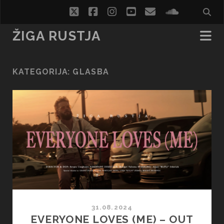
twitter
facebook
instagram
youtube
email
soundcl
ŽIGA RUSTJA
KATEGORIJA:
GLASBA
31.08.2024
EVERYONE LOVES (ME) – OUT