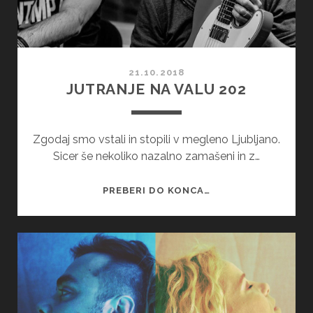
21.10.2018
JUTRANJE NA VALU 202
Zgodaj smo vstali in stopili v megleno Ljubljano.
Sicer še nekoliko nazalno zamašeni in z…
JUTRANJE
PREBERI DO KONCA…
NA
VALU
202