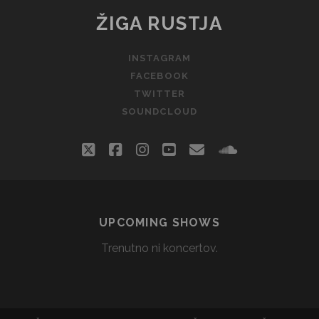
ŽIGA RUSTJA
INSTAGRAM
FACEBOOK
TWITTER
SOUNDCLOUD
twitter
facebook
instagram
youtube
email
soundclou
UPCOMING SHOWS
Trenutno ni koncertov.