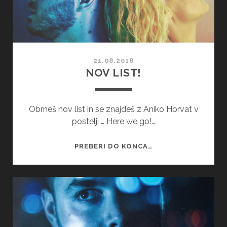
21.08.2018
NOV LIST!
Obrneš nov list in se znajdeš z Aniko Horvat v
postelji … Here we go!…
NOV
PREBERI DO KONCA…
LIST!