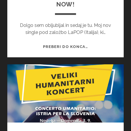
NOW!
Dolgo sem obljubljal in sedaj je tu. Moj nov
single pod založbo LaPOP (Italija), ki…
EVERYONE
PREBERI DO KONCA…
LOVES
(ME)
–
OUT
NOW!