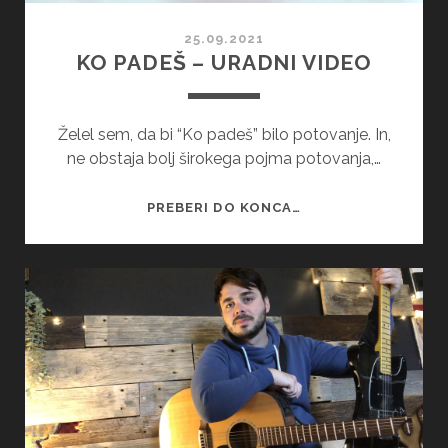
25.09.2021
KO PADEŠ – URADNI VIDEO
Želel sem, da bi “Ko padeš” bilo potovanje. In,
ne obstaja bolj širokega pojma potovanja,…
KO
PREBERI DO KONCA…
PADEŠ
–
URADNI
VIDEO